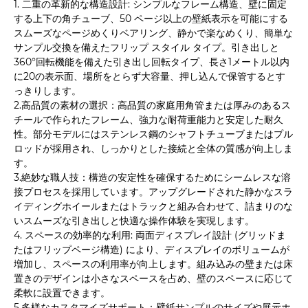
1. 二重の革新的な構造設計: シンプルなフレーム構造、壁に固定
する上下の角チューブ、50 ページ以上の壁紙表示を可能にする
スムーズなページめくりベアリング、静かで楽なめくり、簡単な
サンプル交換を備えたフリップ スタイル タイプ。引き出しと
360°回転機能を備えた引き出し回転タイプ、長さ1メートル以内
に20の表示面、場所をとらず大容量、押し込んで保管するとす
っきりします。
2.高品質の素材の選択：高品質の家庭用角管または厚みのあるス
チールで作られたフレーム、強力な耐荷重能力と安定した耐久
性。部分モデルにはステンレス鋼のシャフトチューブまたはプル
ロッドが採用され、しっかりとした接続と全体の質感が向上しま
す。
3.絶妙な職人技：構造の安定性を確保するためにシームレスな溶
接プロセスを採用しています。アップグレードされた静かなスラ
イディングホイールまたはトラックと組み合わせて、詰まりのな
いスムーズな引き出しと快適な操作体験を実現します。
4. スペースの効率的な利用: 両面ディスプレイ設計 (グリッドま
たはフリップページ構造) により、ディスプレイのボリュームが
増加し、スペースの利用率が向上します。組み込みの壁または床
置きのデザインは小さなスペースを占め、壁のスペースに応じて
柔軟に設置できます。
5.多様なカスタマイズサポート：壁紙サンプルのサイズや展示ホ