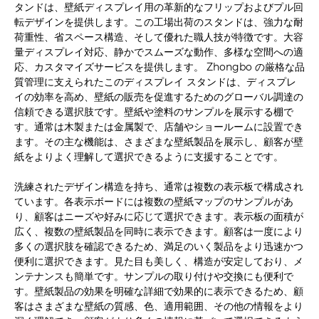
タンドは、壁紙ディスプレイ用の革新的なフリップおよびプル回
転デザインを提供します。この工場出荷のスタンドは、強力な耐
荷重性、省スペース構造、そして優れた職人技が特徴です。大容
量ディスプレイ対応、静かでスムーズな動作、多様な空間への適
応、カスタマイズサービスを提供します。 Zhongbo の厳格な品
質管理に支えられたこのディスプレイ スタンドは、ディスプレ
イの効率を高め、壁紙の販売を促進するためのグローバル調達の
信頼できる選択肢です。壁紙や塗料のサンプルを展示する棚で
す。通常は木製または金属製で、店舗やショールームに設置でき
ます。その主な機能は、さまざまな壁紙製品を展示し、顧客が壁
紙をよりよく理解して選択できるように支援することです。
洗練されたデザイン構造を持ち、通常は複数の表示板で構成され
ています。各表示ボードには複数の壁紙マップのサンプルがあ
り、顧客はニーズや好みに応じて選択できます。表示板の面積が
広く、複数の壁紙製品を同時に表示できます。顧客は一度により
多くの選択肢を確認できるため、満足のいく製品をより迅速かつ
便利に選択できます。見た目も美しく、構造が安定しており、メ
ンテナンスも簡単です。サンプルの取り付けや交換にも便利で
す。壁紙製品の効果を明確な詳細で効果的に表示できるため、顧
客はさまざまな壁紙の質感、色、適用範囲、その他の情報をより