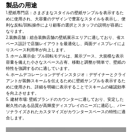
製品の用途
1.壁紙専門店：さまざまなスタイルの壁紙サンプルを表示するた
めに使用され、大容量のデザインで豊富なスタイルを表示し、便
利な反転/回転操作により顧客の選択とスタッフの説明が容易に
なります。
2.装飾店舗：総合装飾店舗の壁紙展示エリアに適しており、省ス
ペース設計で店舗レイアウトを最適化し、両面ディスプレイによ
りスペース利用率が向上します。
3. ホーム展示会: プル回転モデルは、展示ブース、大規模な表示
容量を備えた小さなスペース占有、移動と調整が簡単で、壁紙の
特性を強調するのに適しています。
4. ホームデコレーションデザインスタジオ：デザイナーとクライ
アントが装飾スキームを伝えるために壁紙サンプルを表示するた
めに使用され、詳細を明確に表示することでスキームの確認効率
を向上させます。
5. 建材市場: 壁紙ブランドのカウンターに適しており、安定した
耐久性のある品質が高輝度ディスプレイのニーズに適応し、パー
ソナライズされたカスタマイズがカウンタースペースの特性に適
合します。