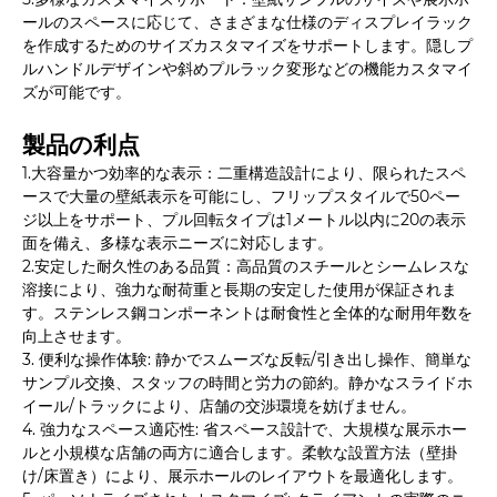
ールのスペースに応じて、さまざまな仕様のディスプレイラック
を作成するためのサイズカスタマイズをサポートします。隠しプ
ルハンドルデザインや斜めプルラック変形などの機能カスタマイ
ズが可能です。
製品の利点
1.大容量かつ効率的な表示：二重構造設計により、限られたスペ
ースで大量の壁紙表示を可能にし、フリップスタイルで50ペー
ジ以上をサポート、プル回転タイプは1メートル以内に20の表示
面を備え、多様な表示ニーズに対応します。
2.安定した耐久性のある品質：高品質のスチールとシームレスな
溶接により、強力な耐荷重と長期の安定した使用が保証されま
す。ステンレス鋼コンポーネントは耐食性と全体的な耐用年数を
向上させます。
3. 便利な操作体験: 静かでスムーズな反転/引き出し操作、簡単な
サンプル交換、スタッフの時間と労力の節約。静かなスライドホ
イール/トラックにより、店舗の交渉環境を妨げません。
4. 強力なスペース適応性: 省スペース設計で、大規模な展示ホー
ルと小規模な店舗の両方に適合します。柔軟な設置方法（壁掛
け/床置き）により、展示ホールのレイアウトを最適化します。