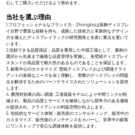
心してご購入いただけるよう努めます。
当社を選ぶ理由
1.プロフェッショナルなブランド力：Zhongboは装飾ディスプレ
イ分野で豊富な経験を持ち、成熟した技術力と革新的なデザイン
力を備えたディスプレイラックの研究開発と生産に重点を置いて
います。
2.信頼できる品質保証：品質を重視した中国工場として、素材の
選択から生産まで厳格な品質管理を実施し、各壁紙ディスプレイ
スタンドが高品質で耐久性のあるものであることを保証します。
3. 顧客中心のカスタマイズ: 壁紙ディスプレイおよび調達クライ
アントの多様なニーズを深く理解し、実際のディスプレイの問題
点を解決するためのパーソナライズされたソリューションを提供
します。
4. 費用対効果の高い調達: 工場直販モデルにより中間リンクが削
減され、製品の品質とサービスを確保しながら競争力のある価格
が提供され、クライアントの利益空間が向上します。
5. 包括的なサービス体制：販売前のコンサルティング、販売中の
カスタマイズ、販売後のメンテナンスをカバーし、世界中の顧客
にワンストップで安心な調達体験を提供します。