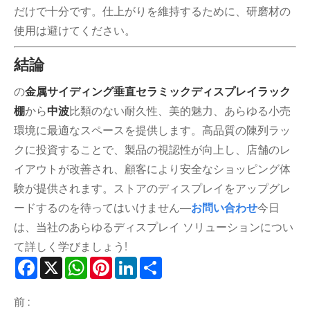
だけで十分です。仕上がりを維持するために、研磨材の
使用は避けてください。
結論
の
金属サイディング垂直セラミックディスプレイラック
棚
から
中波
比類のない耐久性、美的魅力、あらゆる小売
環境に最適なスペースを提供します。高品質の陳列ラッ
クに投資することで、製品の視認性が向上し、店舗のレ
イアウトが改善され、顧客により安全なショッピング体
験が提供されます。ストアのディスプレイをアップグレ
ードするのを待ってはいけません—
お問い合わせ
今日
は、当社のあらゆるディスプレイ ソリューションについ
て詳しく学びましょう!
Facebook
X
WhatsApp
Pinterest
LinkedIn
Share
前 :