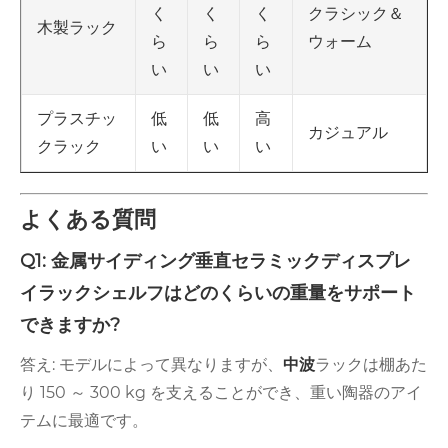
く
く
く
クラシック＆
木製ラック
ら
ら
ら
ウォーム
い
い
い
低
低
高
プラスチッ
カジュアル
い
い
い
クラック
よくある質問
Q1: 金属サイディング垂直セラミックディスプレ
イラックシェルフはどのくらいの重量をサポート
できますか?
答え: モデルによって異なりますが、
中波
ラックは棚あた
り 150 ～ 300 kg を支えることができ、重い陶器のアイ
テムに最適です。