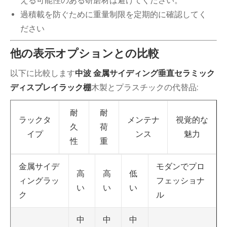
える可能性のある研磨材は避けてください。
過積載を防ぐために重量制限を定期的に確認してく
ださい
他の表示オプションとの比較
以下に比較します
中波 金属サイディング垂直セラミック
ディスプレイラック棚
木製とプラスチックの代替品:
耐
耐
ラックタ
メンテナ
視覚的な
久
荷
イプ
ンス
魅力
性
重
モダンでプロ
金属サイデ
高
高
低
フェッショナ
ィングラッ
い
い
い
ル
ク
中
中
中