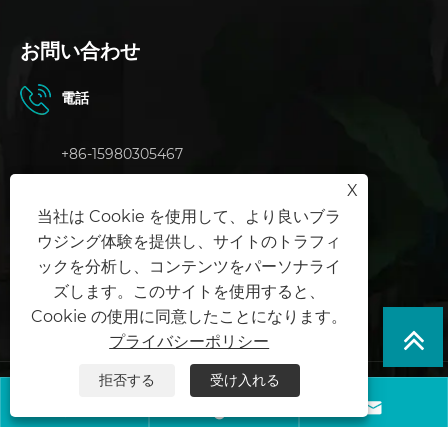
お問い合わせ
電話
+86-15980305467
X
Eメール
当社は Cookie を使用して、より良いブラ
mia@gymbong.net
ウジング体験を提供し、サイトのトラフィ
ックを分析し、コンテンツをパーソナライ
住所
ズします。このサイトを使用すると、
中国福建省恵安県山夏町山夏村
Cookie の使用に同意したことになります。
プライバシーポリシー
拒否する
受け入れる
Copyright © 2024 泉州中波ディスプレイ小道具有限公司 All Rights Reserved



ウェブサイトのテクニカルサポート:
天宇ネットワーク
ジャック・リ
ン:+86-15559188336