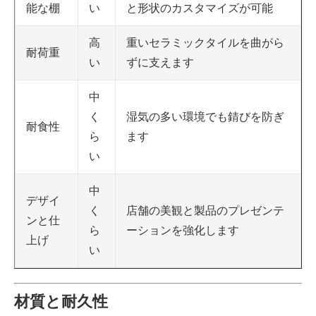
い
と形状のカスタマイズが可能
能な棚
高
重いセラミックタイルを曲がら
耐荷重
い
ずに支えます
中
く
湿気の多い環境でも錆びを防ぎ
耐食性
ら
ます
い
中
デザイ
く
店舗の美観と製品のプレゼンテ
ンと仕
ら
ーションを強化します
上げ
い
材質と耐久性