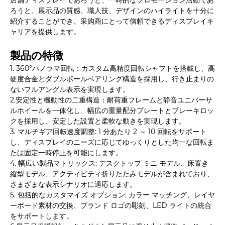
店舗ディスプレイであろうと、一時的なプロモーション活動であ
ろうと、展示品の質感、職人技、デザインのハイライトを十分に
紹介することができ、采购商にとって信頼できるディスプレイキ
ャリアを提供します。
製品の特徴
1. 360°パノラマ回転：カスタム高精度回転シャフトを搭載し、高
硬度合金とダブルボールベアリング構造を採用し、行き止まりの
ないフルアングル表示を実現します。
2.安定性と機動性の二重構造：耐荷重フレームと静音ユニバーサ
ルホイールを一体化し、幅広の重量配分プレートとブレーキロッ
クを採用し、安定した設置と柔軟な動きを実現します。
3. マルチギア回転速度調整: 1 分あたり 2 ～ 10 回転をサポート
し、ディスプレイのニーズに応じてゆっくりとした均一な回転ま
たは固定一時停止を可能にします。
4. 幅広い製品マトリックス: デスクトップ ミニ モデル、床置き
縦型モデル、アクティビティ折りたたみモデルが含まれており、
さまざまな表示シナリオに適応します。
5. 包括的なカスタマイズ オプション: カラー マッチング、レイヤ
ーボード素材の交換、ブランド ロゴの彫刻、LED ライトの統合
をサポートします。