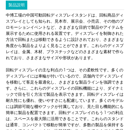
製品説明
中博工場の中国可動回転ディスプレイスタンドは、回転商品ディ
スプレイとしても知られ、見本市、展示会、小売店、その他のプ
ロモーションイベントなど、さまざまな目的で製品やアイテムを
展示するために使用される装置です。ディスプレイを制御された
方法で回転または移動できるように設計されており、さまざまな
角度から製品をよりよく見ることができます。これらのディスプ
レイは、金属、木材、プラスチックなどのさまざまな素材で作ら
れており、さまざまなサイズや形状があります。
回転ディスプレイの主な利点の 1 つは、その柔軟性です。多くの
ディスプレイには車輪が付いているので、店舗内でディスプレイ
を移動して客足を最適化し、さまざまな製品ラインを強調できま
す。さらに、これらのディスプレイの回転機能により、ダイナミ
ックで目を引く方法で製品を表示できます。回転ディスプレイは
耐久性にも優れ、使いやすさにも配慮しています。多くのモデル
には調節可能な棚やフックが付属しており、見た目も機能的にも
簡単に製品を配置できます。回転ディスプレイのもう 1 つの利点
は、スペースを最大限に活用できることです。これらのスタンド
は通常、コンパクトで移動が簡単ですが、多数の製品を保持する