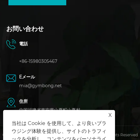
お問い合わせ
電話
+86-15980305467
Eメール
mia@gymbong.net
住所
中国福建省恵安県山夏町山夏村
X
当社は Cookie を使用して、より良いブラ
ウジング体験を提供し、サイトのトラフィ
Copyright © 2024 泉州中波ディスプレイ小道具有限公司 All Rights Reserved
ックを分析し、コンテンツをパーソナライ