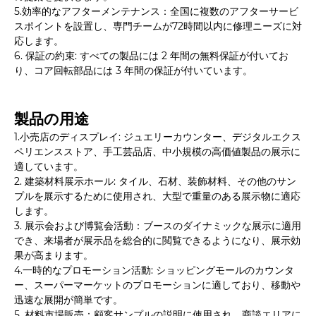
5.効率的なアフターメンテナンス：全国に複数のアフターサービ
スポイントを設置し、専門チームが72時間以内に修理ニーズに対
応します。
6. 保証の約束: すべての製品には 2 年間の無料保証が付いてお
り、コア回転部品には 3 年間の保証が付いています。
製品の用途
1.小売店のディスプレイ: ジュエリーカウンター、デジタルエクス
ペリエンスストア、手工芸品店、中小規模の高価値製品の展示に
適しています。
2. 建築材料展示ホール: タイル、石材、装飾材料、その他のサン
プルを展示するために使用され、大型で重量のある展示物に適応
します。
3. 展示会および博覧会活動：ブースのダイナミックな展示に適用
でき、来場者が展示品を総合的に閲覧できるようになり、展示効
果が高まります。
4.一時的なプロモーション活動: ショッピングモールのカウンタ
ー、スーパーマーケットのプロモーションに適しており、移動や
迅速な展開が簡単です。
5. 材料市場販売：顧客サンプルの説明に使用され、商談エリアに