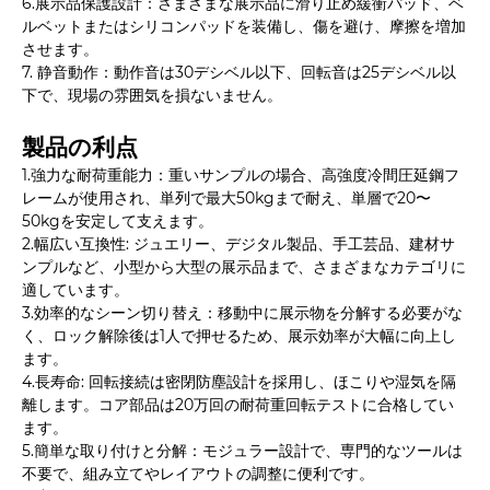
6.展示品保護設計：さまざまな展示品に滑り止め緩衝パッド、ベ
ルベットまたはシリコンパッドを装備し、傷を避け、摩擦を増加
させます。
7. 静音動作：動作音は30デシベル以下、回転音は25デシベル以
下で、現場の雰囲気を損ないません。
製品の利点
1.強力な耐荷重能力：重いサンプルの場合、高強度冷間圧延鋼フ
レームが使用され、単列で最大50kgまで耐え、単層で20〜
50kgを安定して支えます。
2.幅広い互換性: ジュエリー、デジタル製品、手工芸品、建材サ
ンプルなど、小型から大型の展示品まで、さまざまなカテゴリに
適しています。
3.効率的なシーン切り替え：移動中に展示物を分解する必要がな
く、ロック解除後は1人で押せるため、展示効率が大幅に向上し
ます。
4.長寿命: 回転接続は密閉防塵設計を採用し、ほこりや湿気を隔
離します。コア部品は20万回の耐荷重回転テストに合格してい
ます。
5.簡単な取り付けと分解：モジュラー設計で、専門的なツールは
不要で、組み立てやレイアウトの調整に便利です。