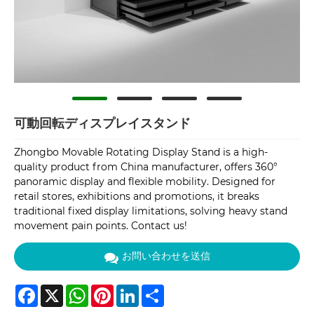
可動回転ディスプレイスタンド
Zhongbo Movable Rotating Display Stand is a high-
quality product from China manufacturer, offers 360°
panoramic display and flexible mobility. Designed for
retail stores, exhibitions and promotions, it breaks
traditional fixed display limitations, solving heavy stand
movement pain points. Contact us!
お問い合わせを送信
Facebook
X
WhatsApp
Pinterest
LinkedIn
Share